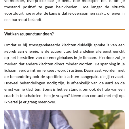
vermoeider, overprikkelbaar je bent, hoe moeilijker het is om je
toestand positief te gaan beïnvloeden. Hoe langer de situatie
voortduurt hoe groter de kans is dat je overspannen raakt, of erger in
een burn-out belandt.
Wat kan acupunctuur doen?
Omdat er bij stressgerelateerde klachten duidelijk sprake is van een
gebrek aan energie, is de acupunctuurbehandeling allereerst gericht
op het herstellen van de energiebalans in je lichaam. Hierdoor zul je
merken dat andere klachten direct minder worden. De spanning in je
lichaam verdwijnt en je geest wordt rustiger. Daarnaast worden met
de behandeling ook de specifieke klachten aangepakt die jij ervaart.
Hoeveel behandelingen nodig zijn, is afhankelijk van de aard en de
ernst van je klachten. Soms is het verstandig om ook de hulp van een
coach in te schakelen. Heb je vragen? Neem dan contact met mij op.
Ik vertel je er graag meer over.