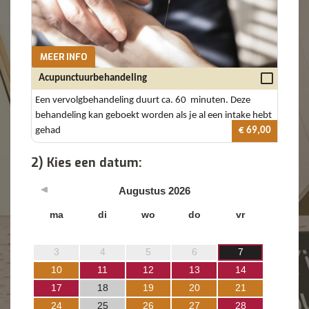
MEER INFO
Acupunctuurbehandeling
Een vervolgbehandeling duurt ca. 60 minuten. Deze
behandeling kan geboekt worden als je al een intake hebt
gehad
€ 69,00
2) Kies een datum:
Augustus
2026
ma
di
wo
do
vr
3
4
5
6
7
10
11
12
13
14
17
18
19
20
21
24
25
26
27
28