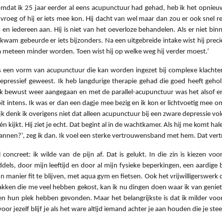
n omdat ik 25 jaar eerder al eens acupunctuur had gehad, heb ik het opni
oeg of hij er iets mee kon. Hij dacht van wel maar dan zou er ook snel resul
 en iedereen aan. Hij is niet van het oeverloze behandelen. Als er niet binn
m kwam gebeurde er iets bijzonders. Na een uitgebreide intake wist hij prec
jna meteen minder worden. Toen wist hij op welke weg hij verder moest.’
 is een vorm van acupunctuur die kan worden ingezet bij complexe klachten
depressief geweest. Ik heb langdurige therapie gehad die goed heeft ge
k bewust weer aangegaan en met de parallel-acupunctuur was het alsof er 
tens. Ik was er dan een dagje mee bezig en ik kon er lichtvoetig mee o
k denk ik overigens niet dat alleen acupunctuur bij een zware depressie vo
t én kijkt. Hij ziet je echt. Dat begint al in de wachtkamer. Als hij me komt ha
 scannen?’, zeg ik dan. Ik voel een sterke vertrouwensband met hem. Dat vert
oncreet: ik wilde van de pijn af. Dat is gelukt. In die zin is kiezen vo
ddels, door mijn leeftijd en door al mijn fysieke beperkingen, een aardig
n manier fit te blijven, met aqua gym en fietsen. Ook het vrijwilligerswerk da
akken die me veel hebben gekost, kan ik nu dingen doen waar ik van geniet. 
 en hun plek hebben gevonden. Maar het belangrijkste is dat ik milder vo
or jezelf blijf je als het ware altijd iemand achter je aan houden die je ste