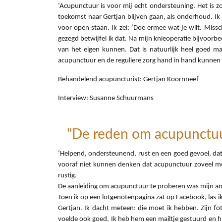
‘Acupunctuur is voor mij echt ondersteuning. Het is z
toekomst naar Gertjan blijven gaan, als onderhoud. Ik 
voor open staan. Ik zei: ‘Doe ermee wat je wilt. Miss
gezegd betwijfel ik dat. Na mijn knieoperatie bijvoorbee
van het eigen kunnen. Dat is natuurlijk heel goed m
acupunctuur en de reguliere zorg hand in hand kunnen
Behandelend acupuncturist: Gertjan Koornneef
Interview: Susanne Schuurmans
"De reden om acupunctuur
‘Helpend, ondersteunend, rust en een goed gevoel, dat 
vooraf niet kunnen denken dat acupunctuur zoveel met 
rustig.
De aanleiding om acupunctuur te proberen was mijn angs
Toen ik op een lotgenotenpagina zat op Facebook, las i
Gertjan. Ik dacht meteen: die moet ik hebben. Zijn fo
voelde ook goed. Ik heb hem een mailtje gestuurd en hij 