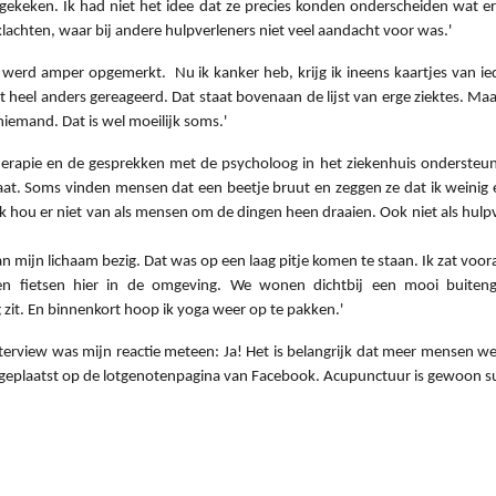
 gekeken. Ik had niet het idee dat ze precies konden onderscheiden wat e
lachten, waar bij andere hulpverleners niet veel aandacht voor was.'
at werd amper opgemerkt. Nu ik kanker heb, krijg ik ineens kaartjes van
 heel anders gereageerd. Dat staat bovenaan de lijst van erge ziektes. Maa
niemand. Dat is wel moeilijk soms.'
herapie en de gesprekken met de psycholoog in het ziekenhuis ondersteun
at. Soms vinden mensen dat een beetje bruut en zeggen ze dat ik weinig 
Ik hou er niet van als mensen om de dingen heen draaien. Ook niet als hulpve
n mijn lichaam bezig. Dat was op een laag pitje komen te staan. Ik zat voor
n fietsen hier in de omgeving. We wonen dichtbij een mooi buiten
zit. En binnenkort hoop ik yoga weer op te pakken.'
terview was mijn reactie meteen: Ja! Het is belangrijk dat meer mensen w
geplaatst op de lotgenotenpagina van Facebook. Acupunctuur is gewoon su