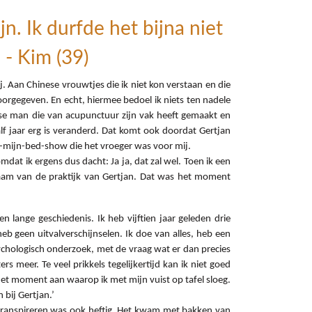
n. Ik durfde het bijna niet
 - Kim (39)
 Aan Chinese vrouwtjes die ik niet kon verstaan en die
oorgegeven. En echt, hiermee bedoel ik niets ten nadele
dse man die van acupunctuur zijn vak heeft gemaakt en
f jaar erg is veranderd. Dat komt ook doordat Gertjan
van-mijn-bed-show die het vroeger was voor mij.
at ik ergens dus dacht: Ja ja, dat zal wel. Toen ik een
naam van de praktijk van Gertjan. Dat was het moment
lange geschiedenis. Ik heb vijftien jaar geleden drie
 heb geen uitvalverschijnselen. Ik doe van alles, heb een
sychologisch onderzoek, met de vraag wat er dan precies
 meer. Te veel prikkels tegelijkertijd kan ik niet goed
het moment aan waarop ik met mijn vuist op tafel sloeg.
 bij Gertjan.’
t transpireren was ook heftig. Het kwam met bakken van