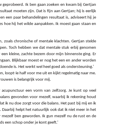
euw geprobeerd. Ik ben gaan zoeken en kwam bij Gertjan
taat moeten zijn. Dat is fijn aan Gertjan; hij is eerlijk
en een paar behandelingen resultaat is, adviseert hij je
ies hoe hij het wilde aanpakken. Ik moest gaan staan en
, zoals chronische of mentale klachten. Gertjan stelde
holpen. Toch hebben we dat mentale stuk erbij genomen
een kleine, zachte bezem door mijn binnenste ging. Er
mgaan. Blijkbaar moest er nog het een en ander worden
ldoende is. Het werkt wel heel goed als ondersteuning.’
len, loopt-ie half voor me uit en kijkt regelmatig naar me.
rouwen is belangrijk voor mij.
or acupunctuur een vorm van zelfzorg. Je kunt op veel
e balans gevonden voor mezelf, waarbij ik rekening houd
t ik nu doe zorgt voor die balans. Het past bij mij en ik
Daarbij helpt het natuurlijk ook dat ik niet meer in het
or mezelf ben geworden. Ik gun mezelf nu de rust en de
eds een schop onder je kont geeft.’