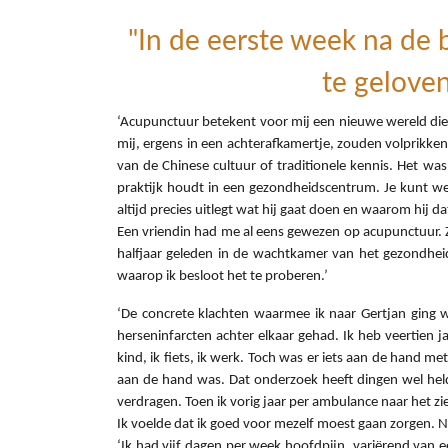
"In de eerste week na de b
te geloven
‘Acupunctuur betekent voor mij een nieuwe wereld die 
mij, ergens in een achterafkamertje, zouden volprikken
van de Chinese cultuur of traditionele kennis. Het w
praktijk houdt in een gezondheidscentrum. Je kunt we
altijd precies uitlegt wat hij gaat doen en waarom hij 
Een vriendin had me al eens gewezen op acupunctuur. Zi
halfjaar geleden in de wachtkamer van het gezondhei
waarop ik besloot het te proberen.’
‘De concrete klachten waarmee ik naar Gertjan ging w
herseninfarcten achter elkaar gehad. Ik heb veertien jaa
kind, ik fiets, ik werk. Toch was er iets aan de hand 
aan de hand was. Dat onderzoek heeft dingen wel helder
verdragen. Toen ik vorig jaar per ambulance naar het z
Ik voelde dat ik goed voor mezelf moest gaan zorgen. Nu
‘Ik had vijf dagen per week hoofdpijn, variërend van 