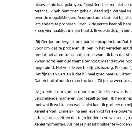
nieuwe knie had gekregen. Pijnstillers hielpen niet e
terecht. Ik heb hem toen gebeld, deed mijn verhaal en vr
over de mogelijkheden. Acupunctuur slaat niet bij alles
iets anders te proberen. Toen ik de eerste keer bij he
kreeg vier naaldjes in mijn hoofd. Ik voelde de pijn bi
‘Bij Gertjan onderga ik ook parallel-acupunctuur. Dat
voor om dat te proberen. Ik ben in het verleden erg 
omdat het af en toe aan de orde kwam. Ik ben dat stu
kwam soms een oud thema omhoog maar dat was nooit in
opgeruimd. Het voelde een beetje als nazorg. Persoonlij
Het fijne van Gertjan is dat hij heel goed naar je luister
Dan ziet hij al hoe ik eraan toe ben. ‘Zit je me weer te
‘Mijn reden om voor acupunctuur te kiezen was heel c
verschillende manieren voor jezelf zorgen. Ik heb inmi
met wat ik wel kan en wat ik niet kan. Ik probeer op mij
geniet ervan. Eindelijk, na een leven vol fysieke ongem
arbeidsproces zit en dat mijn kinderen volwassen zijn
genietmomenten. Als het je niet lukt milder te worden vo