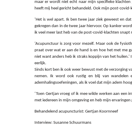
maar er wordt niet echt naar mijn specifieke klachten
heeft mij heel gericht behandeld. Ook mijn post-covid-k
‘Het is wel apart. Ik ben twee jaar ziek geweest en d
gekregen dan in de twee jaar hiervoor. Op kanker wordt
ik veel meer last heb van de post-covid-klachten snapt 
‘Acupunctuur is zorg voor mezelf. Maar ook de fysiot
praat over wat er aan de hand is en hoe het met me ga
niet want anders heb ik straks koppijn van het huilen.’ 
eerlijk.
Sinds kort ben ik ook weer bewust met de verzorging va
nemen. Ik word ook rustig en blij van wandelen e
ademhalingsoefeningen, als ik voel dat mijn adem hoog 
‘Toen Gertjan vroeg of ik mee wilde werken aan een in
met iedereen in mijn omgeving en heb mijn ervaringen 
Behandelend acupuncturist: Gertjan Koornneef
Interview: Susanne Schuurmans