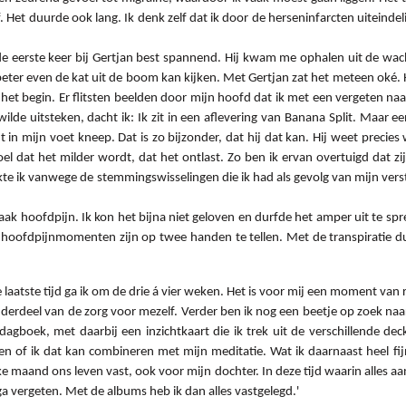
f. Het duurde ook lang. Ik denk zelf dat ik door de herseninfarcten uitein
 eerste keer bij Gertjan best spannend. Hij kwam me ophalen uit de wach
k beter even de kat uit de boom kan kijken. Met Gertjan zat het meteen oké.
in het begin. Er flitsten beelden door mijn hoofd dat ik met een vergeten 
wilde uitsteken, dacht ik: Ik zit in een aflevering van Banana Split. Maar 
 in mijn voet kneep. Dat is zo bijzonder, dat hij dat kan. Hij weet precie
voel dat het milder wordt, dat het ontlast. Zo ben ik ervan overtuigd da
likte ik vanwege de stemmingswisselingen die ik had als gevolg van mijn 
aak hoofdpijn. Ik kon het bijna niet geloven en durfde het amper uit te spr
 hoofdpijnmomenten zijn op twee handen te tellen. Met de transpiratie d
laatste tijd ga ik om de drie á vier weken. Het is voor mij een moment van rus
onderdeel van de zorg voor mezelf. Verder ben ik nog een beetje op zoek naa
 dagboek, met daarbij een inzichtkaart die ik trek uit de verschillende de
en of ik dat kan combineren met mijn meditatie. Wat ik daarnaast heel f
ke maand ons leven vast, ook voor mijn dochter. In deze tijd waarin alles aan 
a vergeten. Met de albums heb ik dan alles vastgelegd.'