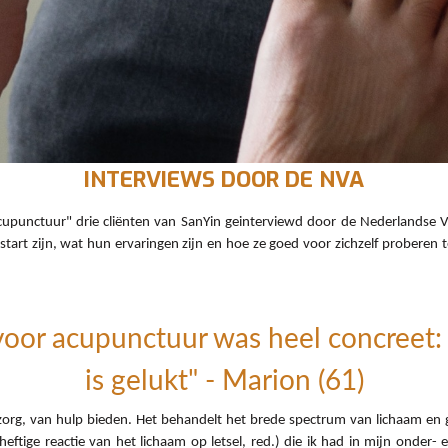
INTERVIEWS
DOOR DE NVA
cupunctuur" drie cliënten van SanYin geinterviewd door de Nederlandse 
art zijn, wat hun ervaringen zijn en hoe ze goed voor zichzelf proberen t
oor acupunctuur was heel concreet: i
is gelukt" - Marion (61)
g, van hulp bieden. Het behandelt het brede spectrum van lichaam en gee
heftige reactie van het lichaam op letsel, red.) die ik had in mijn onder