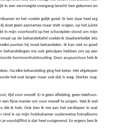
delijk in een vervroegde overgang terecht ben gekomen en
tkamer en het voelde gelijk goed. Ik ben daar heel erg
 Hij doet geen aannames maar stelt vragen, op het juiste
naald in mijn voorhoofd op het schoolplein stond om mijn
eenmaal op de behandeltafel voelde ik daadwerkelijk iets
s welke punten hij moet behandelen. Ik kan niet zo goed
t zijn behandelingen me ook geholpen hebben om op een
verstoorde hormoonhuishouding. Door acupunctuur heb ik
eken. Na elke behandeling ging het beter. Het afgelopen
uurde het wat langer maar ook dat is weg. Sterker nog:
t, tijd voor mezelf. Er is geen afleiding, geen telefoon.
r een fijne manier om voor mezelf te zorgen. Wat ik wel
cks die ik heb. Ook ben ik me aan het verdiepen in wat
ijn vind is op mijn hobbykamer ouderwetse fotoalbums
je voorbijflitst is dat heel rustgevend. En ergens ben ik