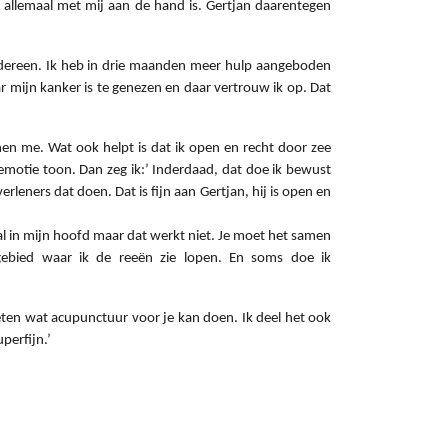
r allemaal met mij aan de hand is. Gertjan daarentegen
 iedereen. Ik heb in drie maanden meer hulp aangeboden
r mijn kanker is te genezen en daar vertrouw ik op. Dat
en me. Wat ook helpt is dat ik open en recht door zee
emotie toon. Dan zeg ik:’ Inderdaad, dat doe ik bewust
rleners dat doen. Dat is fijn aan Gertjan, hij is open en
al in mijn hoofd maar dat werkt niet. Je moet het samen
gebied waar ik de reeën zie lopen. En soms doe ik
eten wat acupunctuur voor je kan doen. Ik deel het ook
perfijn.’