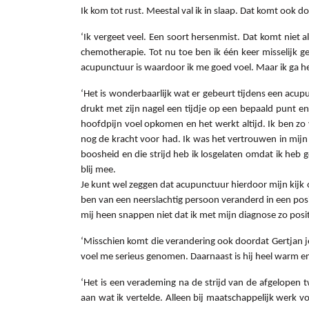
Ik kom tot rust. Meestal val ik in slaap. Dat komt ook d
‘Ik vergeet veel. Een soort hersenmist. Dat komt niet 
chemotherapie. Tot nu toe ben ik één keer misselijk gew
acupunctuur is waardoor ik me goed voel. Maar ik ga h
‘Het is wonderbaarlijk wat er gebeurt tijdens een acup
drukt met zijn nagel een tijdje op een bepaald punt en
hoofdpijn voel opkomen en het werkt altijd. Ik ben zo 
nog de kracht voor had. Ik was het vertrouwen in mijn 
boosheid en die strijd heb ik losgelaten omdat ik heb g
blij mee.
Je kunt wel zeggen dat acupunctuur hierdoor mijn kijk o
ben van een neerslachtig persoon veranderd in een posi
mij heen snappen niet dat ik met mijn diagnose zo positi
‘Misschien komt die verandering ook doordat Gertjan je n
voel me serieus genomen. Daarnaast is hij heel warm e
‘Het is een verademing na de strijd van de afgelopen t
aan wat ik vertelde. Alleen bij maatschappelijk werk vo