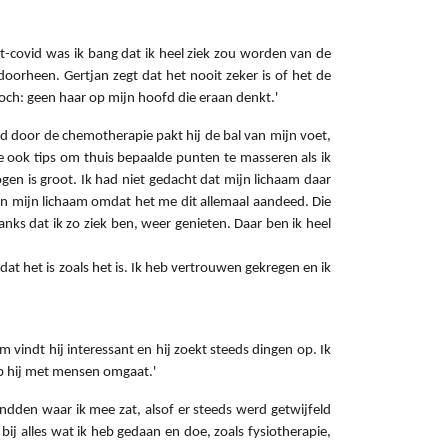
st-covid was ik bang dat ik heel ziek zou worden van de
 doorheen. Gertjan zegt dat het nooit zeker is of het de
och: geen haar op mijn hoofd die eraan denkt.'
nd door de chemotherapie pakt hij de bal van mijn voet,
me ook tips om thuis bepaalde punten te masseren als ik
gen is groot. Ik had niet gedacht dat mijn lichaam daar
gen mijn lichaam omdat het me dit allemaal aandeed. Die
anks dat ik zo ziek ben, weer genieten. Daar ben ik heel
at het is zoals het is. Ik heb vertrouwen gekregen en ik
m vindt hij interessant en hij zoekt steeds dingen op. Ik
op hij met mensen omgaat.'
ondden waar ik mee zat, alsof er steeds werd getwijfeld
bij alles wat ik heb gedaan en doe, zoals fysiotherapie,