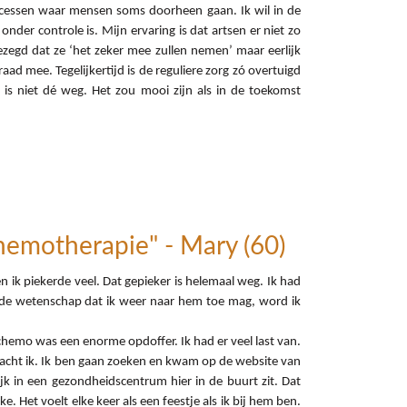
processen waar mensen soms doorheen gaan. Ik wil in de
der controle is. Mijn ervaring is dat artsen er niet zo
ezegd dat ze ‘het zeker mee zullen nemen’ maar eerlijk
aad mee. Tegelijkertijd is de reguliere zorg zó overtuigd
is niet dé weg. Het zou mooi zijn als in de toekomst
hemotherapie" - Mary (60)
 ik piekerde veel. Dat gepieker is helemaal weg. Ik had
an de wetenschap dat ik weer naar hem toe mag, word ik
chemo was een enorme opdoffer. Ik had er veel last van.
 dacht ik. Ik ben gaan zoeken en kwam op de website van
jk in een gezondheidscentrum hier in de buurt zit. Dat
. Het voelt elke keer als een feestje als ik bij hem ben.