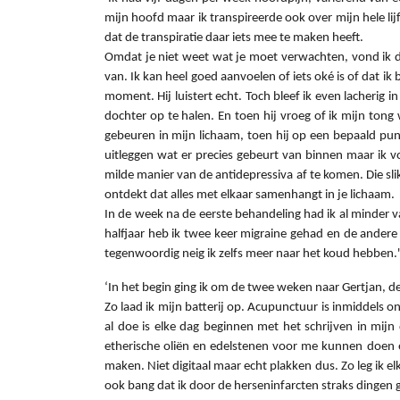
mijn hoofd maar ik transpireerde ook over mijn hele lij
dat de transpiratie daar iets mee te maken heeft.
Omdat je niet weet wat je moet verwachten, vond ik de
van. Ik kan heel goed aanvoelen of iets oké is of dat i
moment. Hij luistert echt. Toch bleef ik even lacherig 
dochter op te halen. En toen hij vroeg of ik mijn tong 
gebeuren in mijn lichaam, toen hij op een bepaald punt
uitleggen wat er precies gebeurt van binnen maar ik 
milde manier van de antidepressiva af te komen. Die s
ontdekt dat alles met elkaar samenhangt in je lichaam.
In de week na de eerste behandeling had ik al minder v
halfjaar heb ik twee keer migraine gehad en de andere
tegenwoordig neig ik zelfs meer naar het koud hebben.'
‘In het begin ging ik om de twee weken naar Gertjan, de 
Zo laad ik mijn batterij op. Acupunctuur is inmiddels 
al doe is elke dag beginnen met het schrijven in mijn
etherische oliën en edelstenen voor me kunnen doen 
maken. Niet digitaal maar echt plakken dus. Zo leg ik el
ook bang dat ik door de herseninfarcten straks dingen g