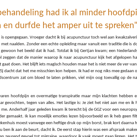
ehandeling had ik al minder hoofdpij
 en durfde het amper uit te spreken"
is opengegaan. Vroeger dacht ik bij acupunctuur toch wel aan kwakzalverij.
 met naalden. Zonder een echte opleiding maar vanuit een traditie die is d
as gewoon het beeld dat ik had. Totdat ik bij Gertjan kwam; een Nederlan
l zeggen dat de manier waarop ik naar acupunctuur kijk het afgelopen hal
dat gaat doen. Het blijft iets magisch houden maar het is niet meer de ver-
j dacht dat het me misschien kon helpen. Ik had er nog niks mee gedaan omd
dscentrum zat om bloed te laten prikken, viel mijn oog toevallig op de 
aren hoofdpijn en overmatige transpiratie maar mijn klachten hebben een 
r gevochten, tegen van alles. Het lastige is: Je ziet het niet aan me en ik
met me. Anderhalf jaar geleden kwam ik terecht bij de GGZ voor een neurop
 gemaakt. Ik kan moeilijk emoties lezen bijvoorbeeld en ik heb geen filters
iekenhuis moest vanwege een heftige druk op mijn borst, brak kort daarna 
 ben ik aan de beurt, dacht ik. De eerst stap hierin was een afspraak maken
een zeurend gevoel tot migraine, waardoor ik vaak moest gaan liggen. He