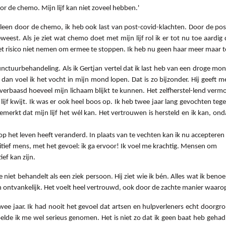
oor de chemo. Mijn lijf kan niet zoveel hebben.'
alleen door de chemo, ik heb ook last van post-covid-klachten. Door de po
eest. Als je ziet wat chemo doet met mijn lijf rol ik er tot nu toe aardig
et risico niet nemen om ermee te stoppen. Ik heb nu geen haar meer maar t
unctuurbehandeling. Als ik Gertjan vertel dat ik last heb van een droge mo
 dan voel ik het vocht in mijn mond lopen. Dat is zo bijzonder. Hij geeft 
verbaasd hoeveel mijn lichaam blijkt te kunnen. Het zelfherstel-lend vermo
lijf kwijt. Ik was er ook heel boos op. Ik heb twee jaar lang gevochten te
emerkt dat mijn lijf het wél kan. Het vertrouwen is hersteld en ik kan, ond
p het leven heeft veranderd. In plaats van te vechten kan ik nu accepteren d
tief mens, met het gevoel: ik ga ervoor! Ik voel me krachtig. Mensen om
ef kan zijn.
iet behandelt als een ziek persoon. Hij ziet wie ik bén. Alles wat ik benoe
n ontvankelijk. Het voelt heel vertrouwd, ook door de zachte manier waar
wee jaar. Ik had nooit het gevoel dat artsen en hulpverleners echt doorgr
elde ik me wel serieus genomen. Het is niet zo dat ik geen baat heb gehad 