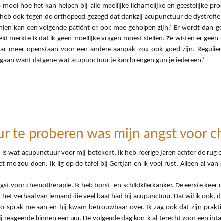
o mooi hoe het kan helpen bij alle moeilijke lichamelijke en geestelijke 
heb ook tegen de orthopeed gezegd dat dankzij acupunctuur de dystrofie on
chien kan een volgende patiënt er ook mee geholpen zijn.’ Er wordt dan g
ld merkte ik dat ik geen moeilijke vragen moest stellen. Ze wisten er geen r
aar meer openstaan voor een andere aanpak zou ook goed zijn. Regulier 
 gaan want datgene wat acupunctuur je kan brengen gun je iedereen.’
 te proberen was mijn angst voor c
is wat acupunctuur voor mij betekent. Ik heb roerige jaren achter de rug en
me zou doen. Ik lig op de tafel bij Gertjan en ik voel rust. Alleen al v
t voor chemotherapie. Ik heb borst- en schildklierkanker. De eerste keer 
k het verhaal van iemand die veel baat had bij acupunctuur. Dat wil ik ook,
to sprak me aan en hij kwam betrouwbaar over. Ik zag ook dat zijn prakti
reageerde binnen een uur. De volgende dag kon ik al terecht voor een intake