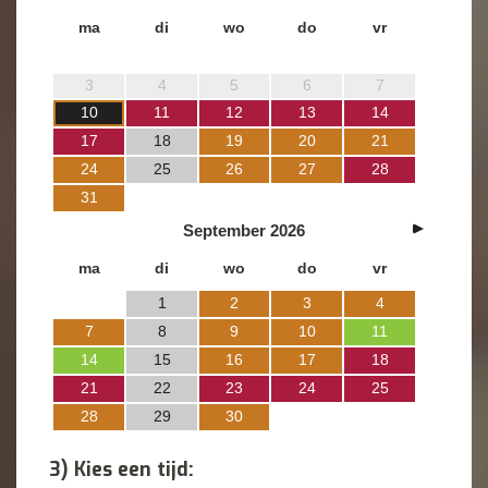
ma
di
wo
do
vr
3
4
5
6
7
10
11
12
13
14
17
18
19
20
21
24
25
26
27
28
31
September
2026
ma
di
wo
do
vr
1
2
3
4
7
8
9
10
11
14
15
16
17
18
21
22
23
24
25
28
29
30
3) Kies een tijd: