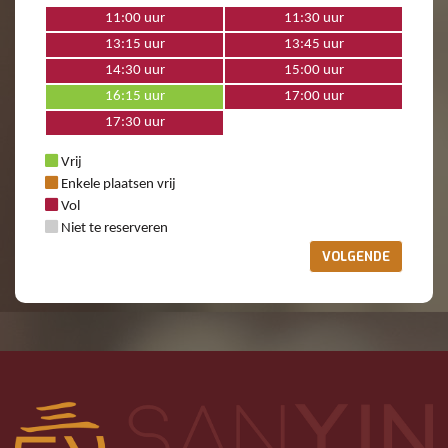
11:00 uur
11:30 uur
13:15 uur
13:45 uur
14:30 uur
15:00 uur
16:15 uur
17:00 uur
17:30 uur
Vrij
Enkele plaatsen vrij
Vol
Niet te reserveren
VOLGENDE