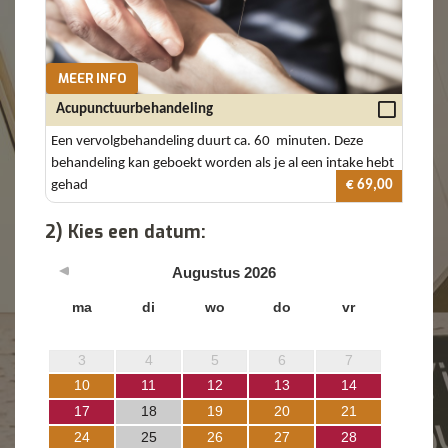
MEER INFO
Acupunctuurbehandeling
Een vervolgbehandeling duurt ca. 60 minuten. Deze
behandeling kan geboekt worden als je al een intake hebt
gehad
€ 69,00
2) Kies een datum:
Augustus
2026
ma
di
wo
do
vr
3
4
5
6
7
10
11
12
13
14
17
18
19
20
21
24
25
26
27
28