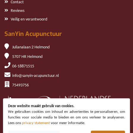
Contact
Reviews
Veilig en verantwoord
SanYin Acupunctuur
Julianalaan 2 Helmond
5707 HR Helmond
06-18871515
info@sanyin-acupunctuur.nl
75493756
Deze website maakt gebruik van cookies.
We gebruiken cookies om inhoud en advertenties te personaliseren, om
functies voor sociale media te bieden en om ons verkeer te analyseren.
Lees ons
privacy statement
voor meer informatie.
Copyright © 2026 San Yin Acupunctuur | Website
Kern Online