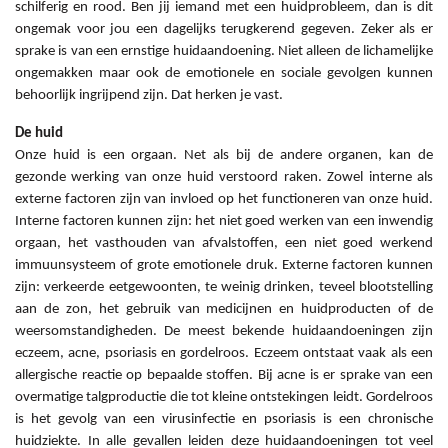
schilferig en rood. Ben jij iemand met een huidprobleem, dan is dit
ongemak voor jou een dagelijks terugkerend gegeven. Zeker als er
sprake is van een ernstige huidaandoening. Niet alleen de lichamelijke
ongemakken maar ook de emotionele en sociale gevolgen kunnen
behoorlijk ingrijpend zijn. Dat herken je vast.
De huid
Onze huid is een orgaan. Net als bij de andere organen, kan de
gezonde werking van onze huid verstoord raken. Zowel interne als
externe factoren zijn van invloed op het functioneren van onze huid.
Interne factoren kunnen zijn: het niet goed werken van een inwendig
orgaan, het vasthouden van afvalstoffen, een niet goed werkend
immuunsysteem of grote emotionele druk. Externe factoren kunnen
zijn: verkeerde eetgewoonten, te weinig drinken, teveel blootstelling
aan de zon, het gebruik van medicijnen en huidproducten of de
weersomstandigheden. De meest bekende huidaandoeningen zijn
eczeem, acne, psoriasis en gordelroos. Eczeem ontstaat vaak als een
allergische reactie op bepaalde stoffen. Bij acne is er sprake van een
overmatige talgproductie die tot kleine ontstekingen leidt. Gordelroos
is het gevolg van een virusinfectie en psoriasis is een chronische
huidziekte. In alle gevallen leiden deze huidaandoeningen tot veel