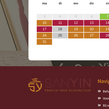
ma
di
wo
do
vr
3
4
5
6
7
10
11
12
13
1
17
18
19
20
2
24
25
26
27
2
31
Navi
Beh
Voor
Bij 