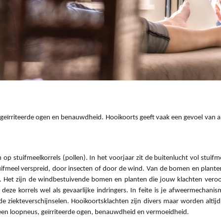
 geïrriteerde ogen en benauwdheid. Hooikoorts geeft vaak een gevoel van alg
m op stuifmeelkorrels (pollen). In het voorjaar zit de buitenlucht vol stui
uifmeel verspreid, door insecten of door de wind. Van de bomen en plante
Het zijn de windbestuivende bomen en planten die jouw klachten veroorza
eze korrels wel als gevaarlijke indringers. In feite is je afweermechanis
de ziekteverschijnselen. Hooikoortsklachten zijn divers maar worden altijd
, een loopneus, geïrriteerde ogen, benauwdheid en vermoeidheid.