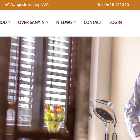
Aangesloten bij NVA
Tel: 0618871515
BOD
OVER SANYIN
NIEUWS
CONTACT
LOGIN