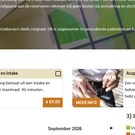
orafgaand aan de reserveren rekenen wij geen kosten bij annulering en sto
erzekeraars deels vergoed. Dit is opgenomen in aanvullende pakketten en ka
 en intake
Acup
ng bestaat uit een intake en
Een v
t maximaal. 90 minuten.
behan
hebt
€ 69,00
MEER INFO
3) 
September
2026
Vr
En