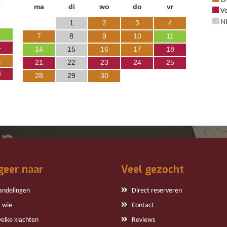
ma
di
wo
do
vr
Vo
Ni
1
2
3
4
7
8
9
10
11
4
14
15
16
17
18
1
21
22
23
24
25
8
28
29
30
geer naar
Veel gezocht
andelingen
Direct reserveren
 wie
Contact
welke klachten
Reviews