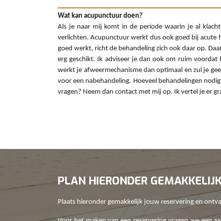
Wat kan acupunctuur doen?
Als je naar mij komt in de periode waarin je al klacht
verlichten. Acupunctuur werkt dus ook goed bij acute
goed werkt, richt de behandeling zich ook daar op. Daa
erg geschikt. Ik adviseer je dan ook om ruim voordat 
werkt je afweermechanisme dan optimaal en zul je geen
voor een nabehandeling. Hoeveel behandelingen nodig zi
vragen? Neem dan contact met mij op. Ik vertel je er gr
PLAN HIERONDER GEMAKKELIJ
Plaats hieronder gemakkelijk jouw reservering en ontvan
Voor het maken van een reservering vragen we een aan