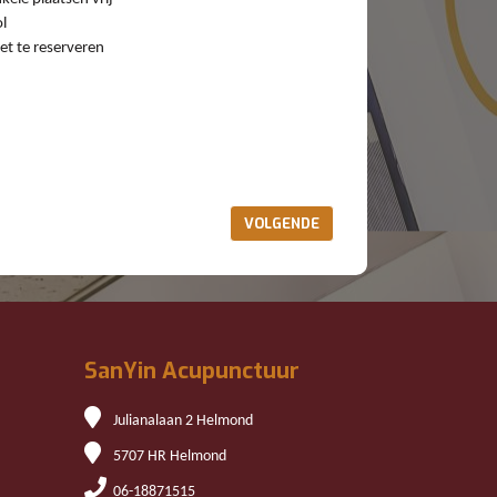
l
et te reserveren
VOLGENDE
SanYin Acupunctuur
Julianalaan 2 Helmond
5707 HR Helmond
06-18871515