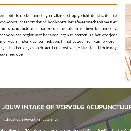
en hebt, is de behandeling er allereerst op gericht de klachten te
 hooikoorts. Maar omdat bij hooikoorts het afweermechanisme niet
rom is acupunctuur bij hooikoorts juist als preventieve behandeling
het voorjaar begint met behandelingen te starten. In het voorjaar
 of veel minder klachten hebben. In het seizoen zelf kun je kiezen
jn, is afhankelijk van de aard en ernst van je klachten. Heb je nog
aag meer over.
K JOUW INTAKE OF VERVOLG ACUPUNCTUU
g direct een bevestiging per mail.
betaling van 50% deze kan voldaan worden via iDeal, PayPal, Mister Cas