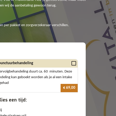
rten wij de aanbetaling gewoon terug.
n per pakket en zorgverzekeraar verschillen.
unctuurbehandeling
ervolgbehandeling duurt ca. 60 minuten. Deze
deling kan geboekt worden als je al een intake
 gehad
€ 69,00
Kies een tijd:
ij
kele plaatsen vrij