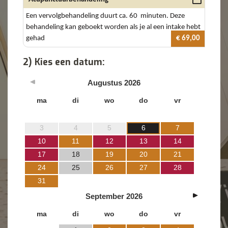
Een vervolgbehandeling duurt ca. 60 minuten. Deze
behandeling kan geboekt worden als je al een intake hebt
gehad
€ 69,00
2) Kies een datum:
Augustus
2026
ma
di
wo
do
vr
3
4
5
6
7
10
11
12
13
14
17
18
19
20
21
24
25
26
27
28
31
September
2026
ma
di
wo
do
vr