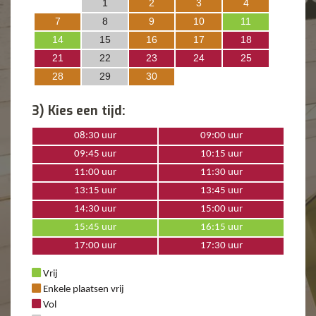
1
2
3
4
7
8
9
10
11
14
15
16
17
18
21
22
23
24
25
28
29
30
3) Kies een tijd:
08:30 uur
09:00 uur
09:45 uur
10:15 uur
11:00 uur
11:30 uur
13:15 uur
13:45 uur
14:30 uur
15:00 uur
15:45 uur
16:15 uur
17:00 uur
17:30 uur
Vrij
Enkele plaatsen vrij
Vol