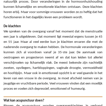
natuurlijk proces. Door veranderingen in de hormoonhuishouding
kunnen lichamelijke en emotionele klachten ontstaan. Deze klachten
horen erbij. Maar voor sommige vrouwen worden ze zo heftig dat het
functioneren in het dagelijks leven een probleem wordt.
De klachten
We spreken van de overgang vanaf het moment dat de menstruatie
een jaar is uitgebleven. Dat moment ligt meestal ergens tussen je 45
en 55 jaar. Maar al veel eerder kun je klachten ervaren die met de
naderende overgang te maken hebben. De hormonale veranderingen
kunnen zich al voordoen vanaf je 35-ste jaar. De aanmaak van
oestrogeen en progesteron neemt af en dat kan leiden tot allerlei
verschijnselen op lichamelijk vlak. De meest bekende zijn nachtelijk
zweten, opvliegers, hartkloppingen, vaginale droogte, vermoeidheid
en hoofdpijn. Maar ook in emotioneel opzicht is er veel gaande in het
leven van een vrouw in de overgang. Je moet afscheid nemen van je
jeugdige en vruchtbare periode. Veel vrouwen vinden dat een moeilijk
proces en voelen zich depressief, emotioneel of humeurig.
Wat kan acupunctuur doen?
Binnen de acupunctuur worden overgangsklachten in verband