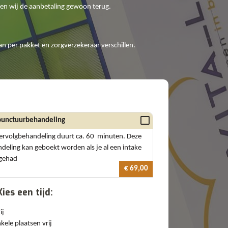
rten wij de aanbetaling gewoon terug.
n per pakket en zorgverzekeraar verschillen.
unctuurbehandeling
ervolgbehandeling duurt ca. 60 minuten. Deze
deling kan geboekt worden als je al een intake
 gehad
€ 69,00
Kies een tijd:
ij
kele plaatsen vrij