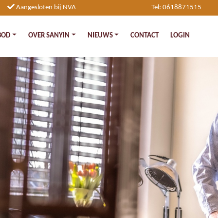
Aangesloten bij NVA
Tel: 0618871515
BOD
OVER SANYIN
NIEUWS
CONTACT
LOGIN