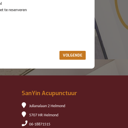
l
et te reserveren
VOLGENDE
SanYin Acupunctuur
Julianalaan 2 Helmond
5707 HR Helmond
06-18871515