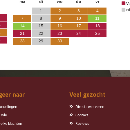
ma
di
wo
do
vr
Vo
Ni
1
2
3
4
7
8
9
10
11
4
14
15
16
17
18
1
21
22
23
24
25
8
28
29
30
geer naar
Veel gezocht
andelingen
Direct reserveren
 wie
Contact
welke klachten
Reviews