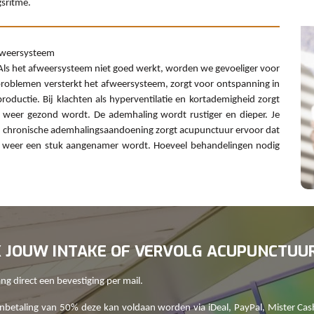
sritme.
afweersysteem
 Als het afweersysteem niet goed werkt, worden we gevoeliger voor
roblemen versterkt het afweersysteem, zorgt voor ontspanning in
oductie. Bij klachten als hyperventilatie en kortademigheid zorgt
 weer gezond wordt. De ademhaling wordt rustiger en dieper. Je
en chronische ademhalingsaandoening zorgt acupunctuur ervoor dat
en weer een stuk aangenamer wordt. Hoeveel behandelingen nodig
K JOUW INTAKE OF VERVOLG ACUPUNCTUU
g direct een bevestiging per mail.
betaling van 50% deze kan voldaan worden via iDeal, PayPal, Mister Cas