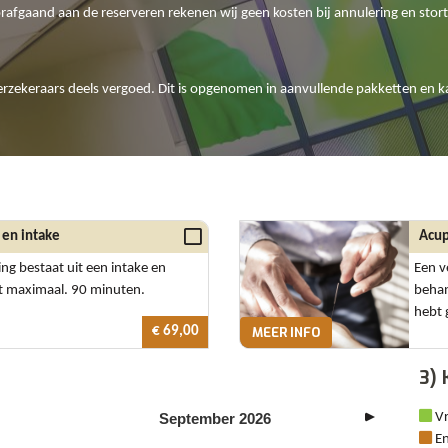
orafgaand aan de reserveren rekenen wij geen kosten bij annulering en sto
erzekeraars deels vergoed. Dit is opgenomen in aanvullende pakketten en ka
 en intake
Acup
ng bestaat uit een intake en
Een v
t maximaal. 90 minuten.
behan
hebt
€ 69,00
MEER INFO
3) 
September
2026
Vr
En