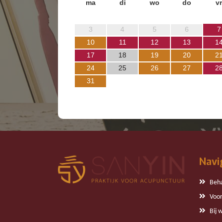
ma
di
wo
do
vr
3
4
5
6
7
10
11
12
13
1
17
18
19
20
2
24
25
26
27
2
31
Navi
Beh
Voor
Bij 